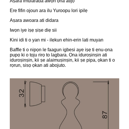
Aṣara imularada awọn ọna atijọ
Ere fifin ojoun ara ilu Yuroopu lori ipilẹ
Aṣara awoara ati didara
Iwọn iye iṣẹ ṣiṣe diẹ sii
Kini idi ti o yan mi - ilẹkun ehin-erin lati muyan
Baffle ti o nipọn le faagun igbesi aye iṣẹ ti ẹnu-ọna
pupọ ki o tọju rirọ to lagbara. Ọna iduroṣinṣin ati
iduroṣinṣin, kii ṣe alaimuṣinṣin, kii ṣe pipa, ọkan ti o
rọrun, sisọ ọkan ati abojuto.