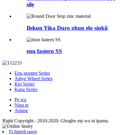
silẹ
Ilekun Yika Duro ohun elo sinkii
enu fastern SS
Enu stopper Series
Adiye Wheel Series
Kio Series
Kapa Series
Pe wa
Nipa re
Aranse
Right Copyright - 2010-2020: Gbogbo ẹtọ wa ni ipamọ.
Fi Imeeli ranṣẹ