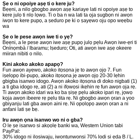
Ṣe o ni opoiye aṣẹ ti o kere ju?
Bẹẹni, a nilo gbogbo awọn aṣẹ kariaye lati ni opoiye aṣẹ to
kere julọ ti nlọ lọwọ. Ti o ba n wa lati ta ọja ṣugbọn ni awọn
iwọn to kere pupọ, a ṣeduro pe ki o ṣayẹwo oju opo wẹẹbu
wa
Ṣe o le pese awọn iwe ti o yẹ?
Bẹẹni, a le pese awọn iwe aṣẹ pupọ julọ pẹlu Awọn iwe-ẹri ti
Onínọmbà / Ibaramu; Iṣeduro; Oti, ati awọn iwe aṣẹ okeere
miiran nibiti o nilo.
Kini akoko akoko apapọ?
Fun awọn ayẹwo, akoko itọsọna jẹ to awọn ọjọ 7. Fun
iṣelọpọ ibi-pupọ, akoko itọsọna jẹ awọn ọjọ 20-30 lẹhin
gbigba isanwo idogo. Awọn akoko itọsọna di doko nigbati (1)
a ti gba idogo rẹ, ati (2) a ni ifọwọsi ikẹhin rẹ fun awọn ọja rẹ.
Ti awọn akoko idari wa ko ba ṣiṣẹ pẹlu akoko ipari rẹ, jọwọ
kọja awọn ibeere rẹ pẹlu tita rẹ. Ni gbogbo awọn ọran a yoo
gbiyanju lati gba awọn aini rẹ. Ni ọpọlọpọ awọn ọran a ni
anfani lati ṣe bẹ.
Iru awọn ọna isanwo wo ni o gba?
O le ṣe isanwo si akọọlẹ banki wa, Western Union tabi
PayPal:
30% idogo ni ilosiwaju, iwontunwonsi 70% lodi si ẹda B / L.