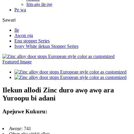
Irin-ajo ile-iṣẹ
Pe wa
Ṣawari
Ile
Awọn ọja
Enu stopper Series
Ivory White ilekun Stopper Series
Ilekun allodi Zinc duro awọ awọ ara
Yuroopu bi adani
Apejuwe Kukuru:
Awoṣe:
741
Ohun elo:
sinkii alloy