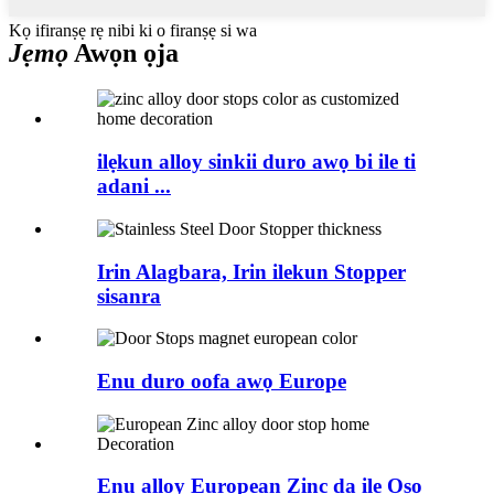
Kọ ifiranṣẹ rẹ nibi ki o firanṣẹ si wa
Jẹmọ
Awọn ọja
ilẹkun alloy sinkii duro awọ bi ile ti
adani ...
Irin Alagbara, Irin ilekun Stopper
sisanra
Enu duro oofa awọ Europe
Ẹnu alloy European Zinc da ile Ọṣọ