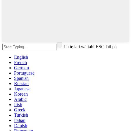
Lu tẹ lati wa tabi ESC lati pa
English
French
German
Portuguese
Spanish
Russian
Japanese
Korean
Arabic
Irish
Greek
Turkish
Italian
Danish
Romanian