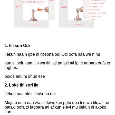
1. fifi sori Odi
Ilẹkun naa n gbe ni itọsọna odi Odi oofa naa wa ninu
kan si pẹlu ọpa ti o wa titi, ati pataki ati ipilẹ agbara oofa to
lagbara
boids enu ni ohun ese
2. Loke fifi sori ilẹ
Ilẹkun naa nlọ ni itọsọna odi
Mojuto oofa naa wa ni ifọwọkan pẹlu ọpa ti o wa titi, ati pe
pataki oofa to lagbara ati afikun eleyi mu ilẹkun ni akoko
kan