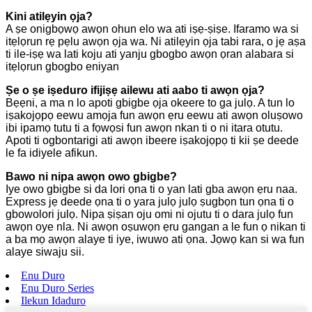
Kini atilẹyin ọja?
A ṣe onigbọwọ awọn ohun elo wa ati iṣẹ-ṣiṣe. Ifaramo wa si
itẹlọrun rẹ pẹlu awọn ọja wa. Ni atilẹyin ọja tabi rara, o jẹ aṣa
ti ile-iṣẹ wa lati koju ati yanju gbogbo awọn ọran alabara si
itẹlọrun gbogbo eniyan
Ṣe o ṣe iṣeduro ifijiṣẹ ailewu ati aabo ti awọn ọja?
Bẹẹni, a ma n lo apoti gbigbe ọja okeere to ga julọ. A tun lo
iṣakojọpọ eewu amọja fun awọn ẹru eewu ati awọn oluṣowo
ibi ipamọ tutu ti a fọwọsi fun awọn nkan ti o ni itara otutu.
Apoti ti ogbontarigi ati awọn ibeere iṣakojọpọ ti kii ṣe deede
le fa idiyele afikun.
Bawo ni nipa awọn owo gbigbe?
Iye owo gbigbe si da lori ọna ti o yan lati gba awọn ẹru naa.
Express jẹ deede ọna ti o yara julọ julọ ṣugbọn tun ọna ti o
gbowolori julọ. Nipa ṣiṣan oju omi ni ojutu ti o dara julọ fun
awọn oye nla. Ni awọn oṣuwọn ẹru gangan a le fun ọ nikan ti
a ba mọ awọn alaye ti iye, iwuwo ati ọna. Jọwọ kan si wa fun
alaye siwaju sii.
Enu Duro
Enu Duro Series
Ilekun Idaduro