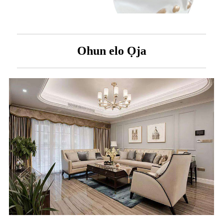
Ohun elo Ọja