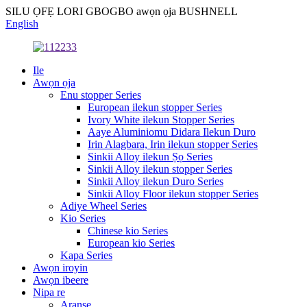
SILU ỌFẸ LORI GBOGBO awọn ọja BUSHNELL
English
Ile
Awọn ọja
Enu stopper Series
European ilekun stopper Series
Ivory White ilekun Stopper Series
Aaye Aluminiomu Didara Ilekun Duro
Irin Alagbara, Irin ilekun stopper Series
Sinkii Alloy ilekun Ṣọ Series
Sinkii Alloy ilekun stopper Series
Sinkii Alloy ilekun Duro Series
Sinkii Alloy Floor ilekun stopper Series
Adiye Wheel Series
Kio Series
Chinese kio Series
European kio Series
Kapa Series
Awọn iroyin
Awọn ibeere
Nipa re
Aranse