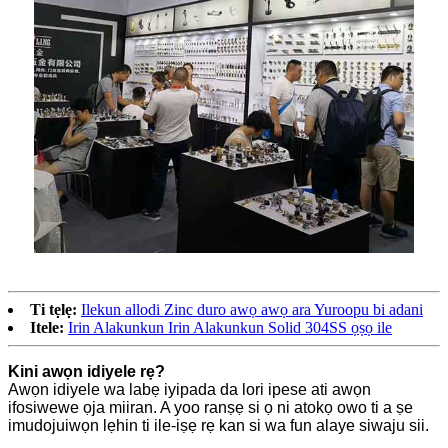
Ti tẹlẹ:
Ilekun allodi Zinc duro awọ awọ ara Yuroopu bi adani
Itele:
Irin Alakunkun Irin Alakunkun Solid 304SS ọṣọ ​​ile
Kini awọn idiyele rẹ?
Awọn idiyele wa labẹ iyipada da lori ipese ati awọn
ifosiwewe ọja miiran. A yoo ranṣẹ si ọ ni atokọ owo ti a ṣe
imudojuiwọn lẹhin ti ile-iṣẹ rẹ kan si wa fun alaye siwaju sii.