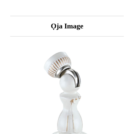
Ọja Image