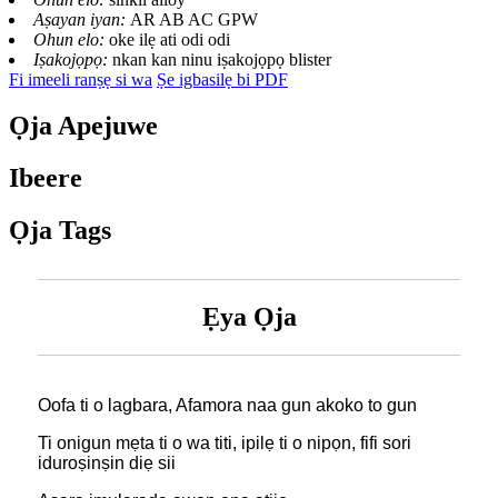
Aṣayan iyan:
AR AB AC GPW
Ohun elo:
oke ilẹ ati odi odi
Iṣakojọpọ:
nkan kan ninu iṣakojọpọ blister
Fi imeeli ranṣẹ si wa
Ṣe igbasilẹ bi PDF
Ọja Apejuwe
Ibeere
Ọja Tags
Ẹya Ọja
Oofa ti o lagbara, Afamora naa gun akoko to gun
Ti onigun mẹta ti o wa titi, ipilẹ ti o nipọn, fifi sori
iduroṣinṣin diẹ sii